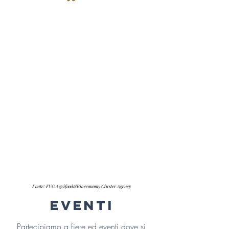
Fonte: FVG Agrifood&Bioeconomy Cluster Agency
eventi
Partecipiamo a fiere ed eventi dove si