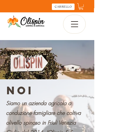
CARRELLO
NOI
Siamo un azienda agricola a
conduzione famigliare che coltiva
olivello spinoso in Friuli Venezia