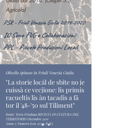
Giulia dal 2014. (Olispin S.S.
Agricola)
PSR - Friuli Venezia Giulia 2014-2020
IO Sono FVG e Collaborazioni
PPL - Piccole Produzioni Locali
Olivello spinoso in Friuli Venezia Giulia
"La storie locâl de sbite no je
cuissà ce vecjione: lis primis
racueltis lis àn tacadis a fâ
tor il '48-'50 sul Tiliment"
Fonte: Terra Friulana RIVISTA DI CULTURA DEL
TERRITORIO Dicembre 2011
Anno 3 Numero issn 2036-8283