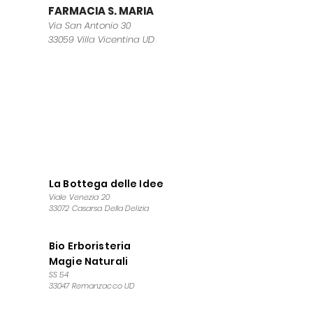
FARMACIA S. MARIA
Via San Antonio 30
33059 Villa Vicentina UD
La Bottega delle Idee
Viale Venezia 20
33072 Casarsa Della Delizia
Bio Erboristeria
Magie Naturali
SS 54
33047 Remanzacco UD