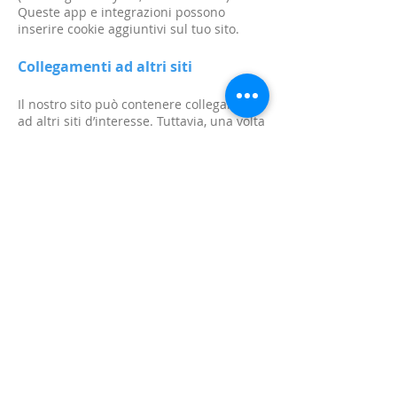
Queste app e integrazioni possono
inserire cookie aggiuntivi sul tuo sito.
Collegamenti ad altri siti
Il nostro sito può contenere collegamenti
ad altri siti d’interesse. Tuttavia, una volta
che hai usato questi link per
abbandonare il nostro sito, ti invitiamo a
fare attenzione perché noi non
garantiamo controllo su questo altro sito.
Non siamo responsabili per la protezione
e la privacy delle informazioni che
impegni mentre visiti tali siti, che non
prevedono le stesse dichiarazioni di
privacy. Consigliamo cautela, e di
visionare le dichiarazioni di privacy
applicabili ai siti in questione.
Aggiornamenti dell'informativa
sulla privacy