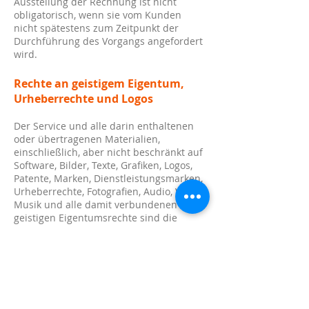
Ausstellung der Rechnung ist nicht
obligatorisch, wenn sie vom Kunden
nicht spätestens zum Zeitpunkt der
Durchführung des Vorgangs angefordert
wird.
Rechte an geistigem Eigentum,
Urheberrechte und Logos
Der Service und alle darin enthaltenen
oder übertragenen Materialien,
einschließlich, aber nicht beschränkt auf
Software, Bilder, Texte, Grafiken, Logos,
Patente, Marken, Dienstleistungsmarken,
Urheberrechte, Fotografien, Audio, Video,
Musik und alle damit verbundenen
geistigen Eigentumsrechte sind die
exklusives Eigentum von Mattia
Marangone, geschäftsführender
Gesellschafter der Firma Olispin SS
Agricola, Manager der Website
www.olispin.it
. Sofern hierin nicht
ausdrücklich angegeben, gilt nichts in