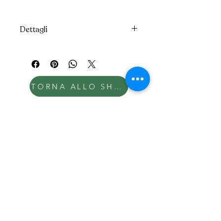
Dettagli
Unità di vendita e peso netto: 1
pezzo
Peso netto: 212 gr
Conservazione: Luogo fresco
TORNA ALLO SHOP
e asciutto lontano da fonti di
luce
Confezione: Vasetto vetro,
tappo metallico
Tracciabilità ingredienti (link al
sito iosonofvg.it)
Contatti
Olispin SS Agricola
Via slaunicco 24
33050 Mortegliano
Friaul - Italien
Via Sclaunicco 24
33050 Mortegliano (UD)
P.IVA: 02839490303